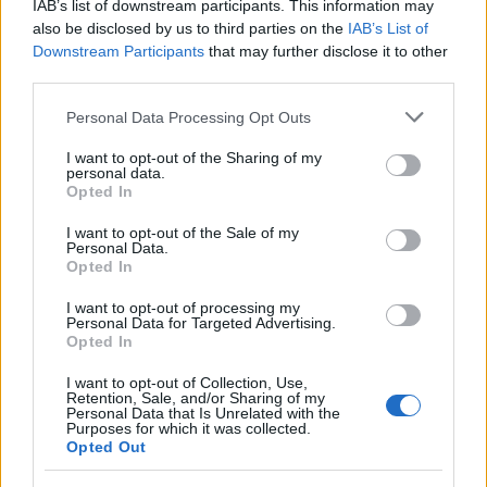
IAB’s list of downstream participants. This information may
Agricultura
also be disclosed by us to third parties on the
IAB’s List of
Downstream Participants
that may further disclose it to other
As Bombas são componentes essenciais na
third parties.
agricultura em diversas …
Please note that this website/app uses one or more Google
Personal Data Processing Opt Outs
services and may gather and store information including but
VER MAIS
not limited to your visit or usage behaviour. You may click to
I want to opt-out of the Sharing of my
personal data.
grant or deny consent to Google and its third-party tags to
Opted In
use your data for below specified purposes in below Google
consent section.
I want to opt-out of the Sale of my
Personal Data.
Opted In
I want to opt-out of processing my
Personal Data for Targeted Advertising.
Opted In
I want to opt-out of Collection, Use,
Retention, Sale, and/or Sharing of my
Personal Data that Is Unrelated with the
Purposes for which it was collected.
Opted Out